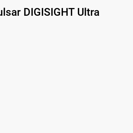
590 р
ar DIGISIGHT Ultra
1000 р
1100 р
750 р
590 р
650 р
650 р
750 р