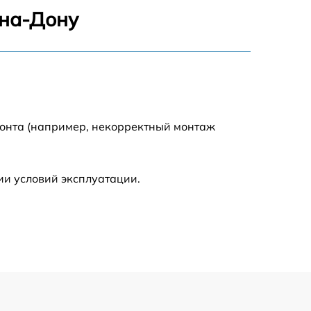
750 р
-на-Дону
1550 р
2000 р
монта (например, некорректный монтаж
650 р
590 р
ии условий эксплуатации.
1250 р
590 р
650 р