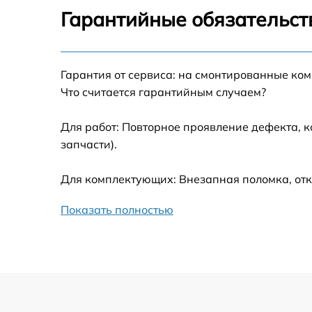
Калибровка и настройка тепловизора
Гарантийные обязательст
Ремонт датчика синхроимпульсов
Гарантия от сервиса: на смонтированные ко
Ремонт оптики
Что считается гарантийным случаем?
Для работ: Повторное проявление дефекта, 
Восстановление питания
запчасти).
Замена ключей управления
Для комплектующих: Внезапная поломка, отк
Замена корпуса
Показать полностью
Замена аккумулятора
Замена процессора