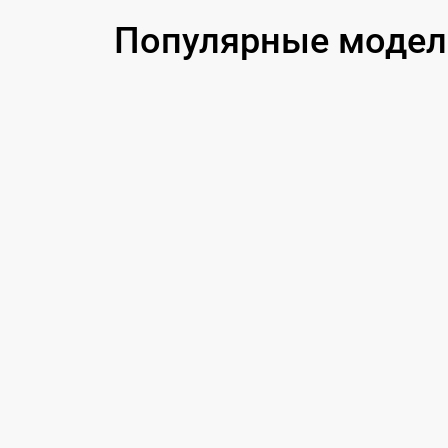
Замена USB порта
Популярные модели
Ремонт цепи питания
Замена матрицы
Замена дисплея (экрана)
Ремонт разъема
Ремонт Wi-Fi
Восстановление после попадания влаги
Ремонт платы управления
(восстановление)