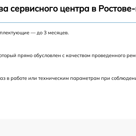
от 60 мин
ва сервисного центра в Ростове
от 60 мин
мплектующие — до 3 месяцев.
от 60 мин
который прямо обусловлен с качеством проведенного ре
от 60 мин
от 60 мин
аз в работе или техническим параметрам при соблюден
от 60 мин
от 60 мин
от 60 мин