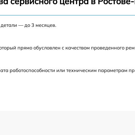
ва сервисного центра в Ростове
от 60 мин
 детали — до 3 месяцев.
от 60 мин
от 60 мин
который прямо обусловлен с качеством проведенного ре
от 60 мин
рата работоспособности или техническим параметрам п
от 60 мин
от 60 мин
от 60 мин
от 60 мин