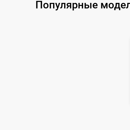
Популярные модели
Замена корпуса
Замена дисплея (экрана)
Прошивка (Обновление ПО)
Ремонт платы управления
(восстановление)
Восстановление после попадания влаги
Ремонт Wi-Fi
Ремонт разъема
Ремонт капиллярной трубки