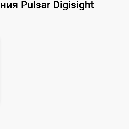
я Pulsar Digisight
1250 р
750 р
450 р
750 р
650 р
650 р
590 р
450 р