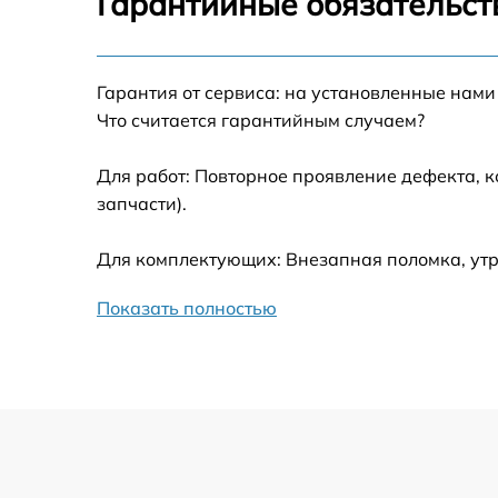
Гарантийные обязательст
Ремонт датчика синхроимпульсов
Гарантия от сервиса: на установленные нами
Калибровка и настройка тепловизора
Что считается гарантийным случаем?
Ремонт встроенного дальнометра и
Для работ: Повторное проявление дефекта, 
других устройств
запчасти).
Замена ключей управления
Для комплектующих: Внезапная поломка, ут
Ремонт цепи питания
Показать полностью
Замена USB порта
Замена процессора
Замена аккумулятора