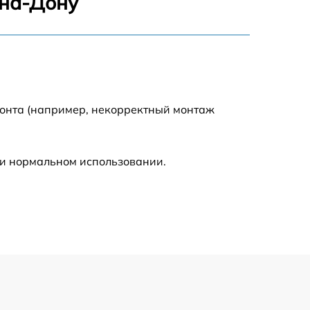
-на-Дону
1550 р
750 р
750 р
монта (например, некорректный монтаж
590 р
ри нормальном использовании.
1000 р
590 р
650 р
590 р