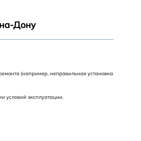
650 р
2000 р
-на-Дону
1550 р
750 р
750 р
 ремонта (например, неправильная установка
590 р
ии условий эксплуатации.
1000 р
590 р