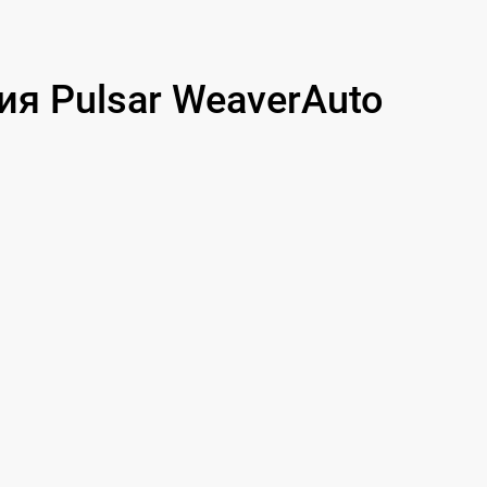
650 р
590 р
я Pulsar WeaverAuto
1250 р
750 р
450 р
750 р
650 р
650 р