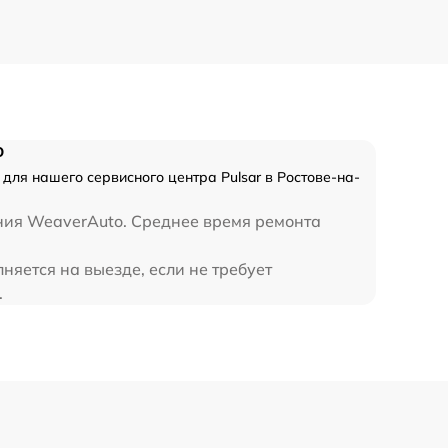
590 р
450 р
o
для нашего сервисного центра Pulsar в Ростове-на-
ения WeaverAuto. Среднее время ремонта
яется на выезде, если не требует
.