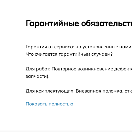
Восстановление питания
Ремонт оптики
Гарантийные обязательст
Ремонт датчика синхроимпульсов
Гарантия от сервиса: на установленные нами
Калибровка и настройка тепловизора
Что считается гарантийным случаем?
Ремонт встроенного дальнометра и
Для работ: Повторное возникновение дефект
других устройств
запчасти).
Замена ключей управления
Для комплектующих: Внезапная поломка, отк
Ремонт цепи питания
Показать полностью
Замена USB порта