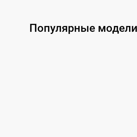
Замена процессора
Замена аккумулятора
Популярные модели 
Замена корпуса
Замена дисплея (экрана)
Прошивка (Обновление ПО)
Ремонт платы управления
(восстановление)
Восстановление после попадания влаги
Ремонт Wi-Fi