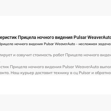
от 60 мин
от 60 мин
еристик Прицела ночного видения Pulsar WeaverAut
ицела ночного видения Pulsar WeaverAuto - несложная задача 
тирует и озвучит стоимость работ Прицела ночного вид
.
тик Прицела ночного видения Pulsar WeaverAuto выполн
та. Наш курьер доставит технику в сц Pulsar и обратно