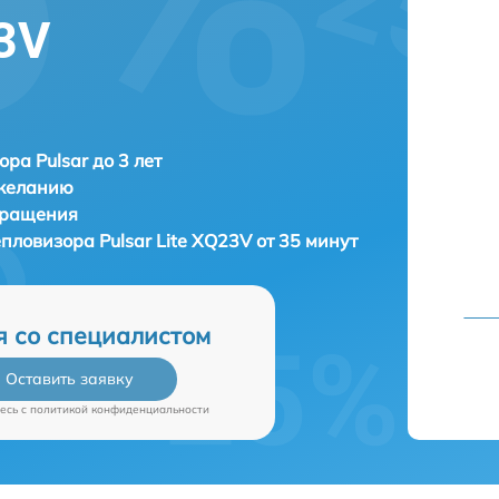
23V
ора Pulsar до 3 лет
 желанию
бращения
тепловизора
Pulsar Lite XQ23V от 35 минут
я со специалистом
Оставить заявку
есь c
политикой конфиденциальности